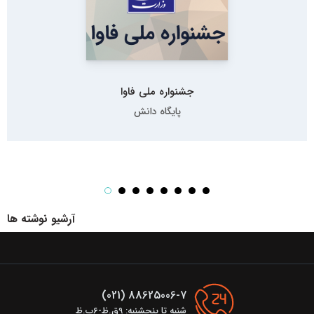
جشنواره ملی فاوا
پایگاه دانش
آرشیو نوشته ها
88625006-7 (021)
شنبه تا پنجشنبه: 9ق.ظ-6ب.ظ