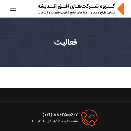
Ski
t
conten
فعاليت
88625006-7 (021)
شنبه تا پنجشنبه: 9ق.ظ-6ب.ظ